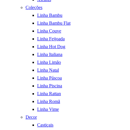
Coleções
Linha Bambu
Linha Bambu Flat
Linha Couve
Linha Feijoada
Linha Hot Dog
Linha Italiana
Linha Limão
Linha Natal
Linha Páscoa
Linha Piscina
Linha Rattan
Linha Romã
Linha Vime
Decor
Castiçais