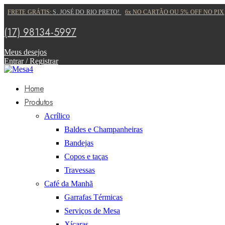
FRETE GRÁTIS:
S. JOSÉ DO RIO PRETO!
6x NO CARTÃO OU 5% OFF NO PIX
(17) 98134-5997
Meus desejos
Entrar / Registrar
Home
Produtos
Acrílico
Baldes e Champanheiras
Bandejas
Copos e taças
Travessas
Café da Manhã
Garrafas Térmicas
Serviços de Mesa
Xícaras