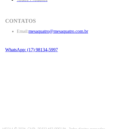
CONTATOS
Email:
mesaquatro@mesaquatro.com.br
WhatsApp: (17) 98134-5997
garantido por
formas de pagamento:
MESA4 © 2026. CNPJ: 29.513.653/0001-56 . Todos direitos reservados.