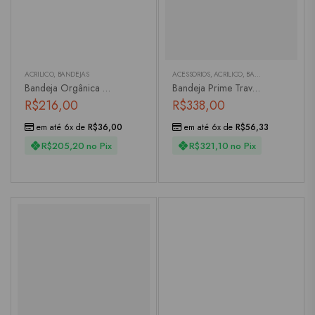
ACRÍLICO
,
BANDEJAS
ACESSÓRIOS
,
ACRÍLICO
,
BANDEJAS
,
LAVABO
,
L
Bandeja Orgânica Em Acrílico
Bandeja Prime Travertino
R$
216,00
R$
338,00
em até 6x de
R$
36,00
em até 6x de
R$
56,33
R$
205,20
no Pix
R$
321,10
no Pix