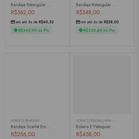
Bandeja Retangular Acrílico Verde
Bandeja Retangular Em Melamina Borda De Bambu
R$
362,00
R$
348,00
em até 6x de
R$
60,33
em até 6x de
R$
58,00
R$
343,90
no Pix
R$
330,60
no Pix
ACRÍLICO
,
BANDEJAS
ACRÍLICO
,
BOLEIRAS
,
PARA SERVIR
Bandeja Scarlet Em Acrílico
Boleira E Petisqueira Em Acrílico Transparente
R$
256,00
R$
458,00