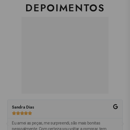
DEPOIMENTOS
Sandra Dias
R





Eu amei as peças, me surpreendi, são mais bonitas
A
pessoalmente. Com certeza vou voltar a comprar, tem
a