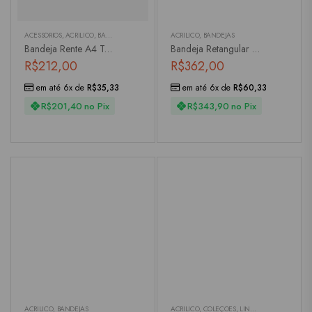
ACESSÓRIOS
,
ACRÍLICO
,
BANDEJAS
,
LAVABO
ACRÍLICO
,
BANDEJAS
Bandeja Rente A4 Transparente
Bandeja Retangular Acrílico Transparente
R$
212,00
R$
362,00
em até 6x de
R$
35,33
em até 6x de
R$
60,33
R$
201,40
no Pix
R$
343,90
no Pix
ACRÍLICO
,
BANDEJAS
ACRÍLICO
,
COLEÇÕES
,
LINHA PISCINA
,
TRAVE