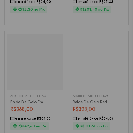
em até 1x de
R$
34,00
em até 6x de
R$
35,33
R$
32,30
no Pix
R$
201,40
no Pix
ACRÍLICO
,
BALDES E CHAMPANHEIRAS
ACRÍLICO
,
BALDES E CHAMPANHEIRAS
Balde De Gelo Em Acrílico Transparente Com Detalhe Em Bolhas
Balde De Gelo Redondo Acrílico Transparente
R$
368,00
R$
328,00
em até 6x de
R$
61,33
em até 6x de
R$
54,67
R$
349,60
no Pix
R$
311,60
no Pix