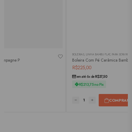
R
BOLEIRAS
,
LINHA BAMBU FLAT
,
PARA SERVIR
Champagne P
Boleira Com Pé Cerâmica Bambu F
R$
225,00
em até 6x de
R$
37,50
R$
213,75
no Pix
COMPRAR