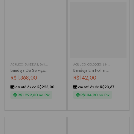
ACRÍLICO
,
BANDEJAS
,
BANDEJAS
,
PARA SERVIR
ACRÍLICO
,
COLEÇÕES
,
LINHA PISCINA
,
TRAVE
Bandeja De Serviço G Bambu
Bandeja Em Folha Melamina Verde Quadrado
R$
1.368,00
R$
142,00
em até 6x de
R$
228,00
em até 6x de
R$
23,67
R$
1.299,60
no Pix
R$
134,90
no Pix