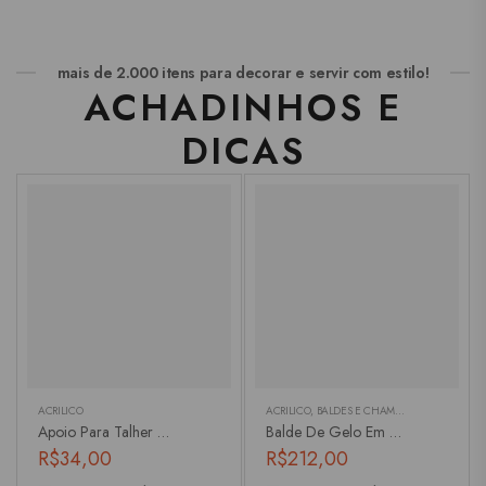
mais de 2.000 itens para decorar e servir com estilo!
ACHADINHOS E
DICAS
ACRÍLICO
ACRÍLICO
,
BALDES E CHAMPANHEIRAS
Apoio Para Talher Crystal
Balde De Gelo Em Acrílico Azul Mar Com Detalhes Em Bolhas
R$
34,00
R$
212,00