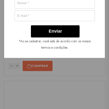
MESA POSTA
,
OPORTUNIDADES
,
PRATOS
Jogo 6 Pratos Rasos Azul Vintage Diamante
R$
166,00
R$
332,00
*Ao se cadastrar, você está de acordo com os nossos
em até 6x de
R$
27,67
termos e condições.
R$
157,70
no Pix
COMPRAR