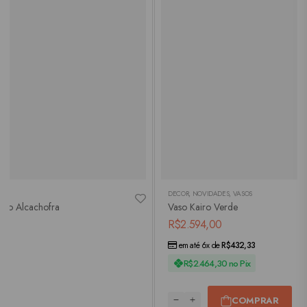
DECOR
,
NOVIDADES
,
VASOS
nco Alcachofra
Vaso Kairo Verde
R$
2.594,00
em até 6x de
R$
432,33
R$
2.464,30
no Pix
COMPRAR