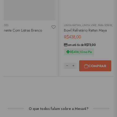
IDADES
LINHA RATTAN
,
LINHA VIME
,
PARA SERVIR
,
TR
parente Com Listras Branco
Bowl Refratário Rattan Maya
R$
438,00
em até 6x de
R$
73,00
R$
416,10
no Pix
COMPRAR
O que todos falam sobre a Mesa4?