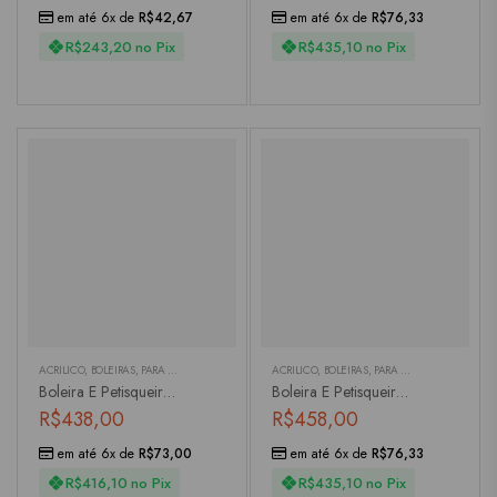
em até 6x de
R$
42,67
em até 6x de
R$
76,33
R$
243,20
no Pix
R$
435,10
no Pix
ACRÍLICO
,
BOLEIRAS
,
PARA SERVIR
ACRÍLICO
,
BOLEIRAS
,
PARA SERVIR
Boleira E Petisqueira Em Acrílico Verde
Boleira E Petisqueira Em Acrílico Verde
R$
438,00
R$
458,00
em até 6x de
R$
73,00
em até 6x de
R$
76,33
R$
416,10
no Pix
R$
435,10
no Pix