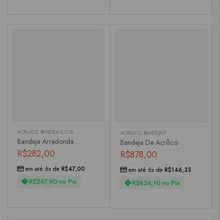
ACRÍLICO
,
BANDEJAS
,
COLEÇÕES
,
LINHA PISCINA
ACRÍLICO
,
BANDEJAS
Bandeja Arredondada Em Melamina Borda Verde
Bandeja De Acrílico Com Alça
R$
282,00
R$
878,00
em até 6x de
R$
47,00
em até 6x de
R$
146,33
R$
267,90
no Pix
R$
834,10
no Pix