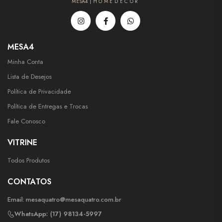
MESA4 | H O M E D E C O R
MESA4
Minha Conta
Lista de Desejos
Política de Privacidade
Política de Entregas e Trocas
Fale Conosco
VITRINE
Todos Produtos
CONTATOS
Email:
mesaquatro@mesaquatro.com.br
WhatsApp: (17) 98134-5997