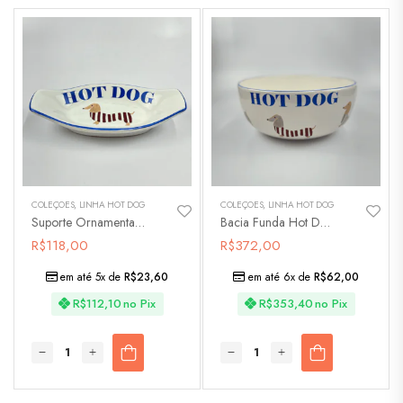
COLEÇÕES
,
LINHA HOT DOG
COLEÇÕES
,
LINHA HOT DOG
Suporte Ornamental Hot Dog
Bacia Funda Hot Dog Grande
R$
118,00
R$
372,00
em até 5x de
R$
23,60
em até 6x de
R$
62,00
R$
112,10
no Pix
R$
353,40
no Pix