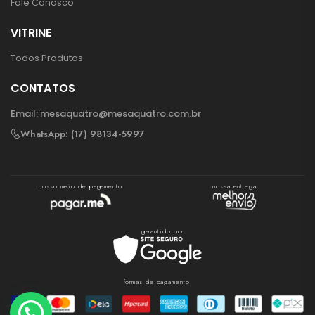
Fale Conosco
VITRINE
Todos Produtos
CONTATOS
Email:
mesaquatro@mesaquatro.com.br
WhatsApp: (17) 98134-5997
nosso meio de pagamento
nossa entrega
garantido por
formas de pagamento: