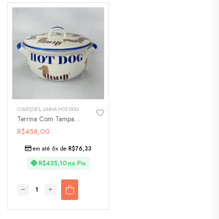
COLEÇÕES
,
LINHA HOT DOG
Terrina Com Tampa Hot Dog
R$
458,00
em até 6x de
R$
76,33
R$
435,10
no Pix