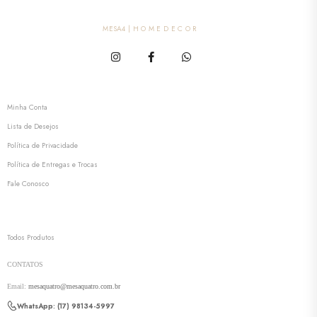
MESA4 | H O M E D E C O R
MESA4
Minha Conta
Lista de Desejos
Política de Privacidade
Política de Entregas e Trocas
Fale Conosco
VITRINE
Todos Produtos
CONTATOS
Email:
mesaquatro@mesaquatro.com.br
WhatsApp: (17) 98134-5997