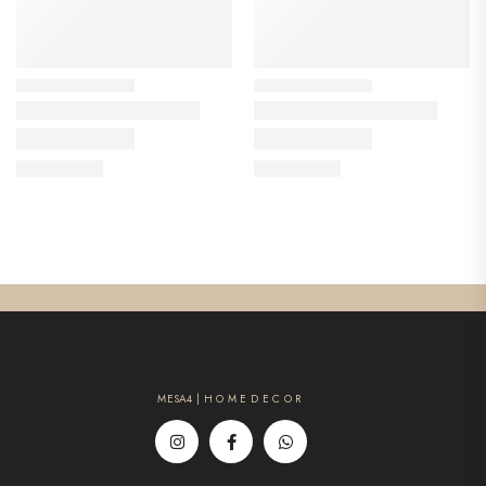
MESA4 | H O M E D E C O R