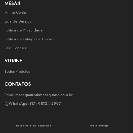
MESA4
Minha Conta
Lista de Desejos
Política de Privacidade
Política de Entregas e Trocas
Fale Conosco
VITRINE
Todos Produtos
CONTATOS
Email:
mesaquatro@mesaquatro.com.br
WhatsApp: (17) 98134-5997
nosso meio de pagamento
nossa entrega