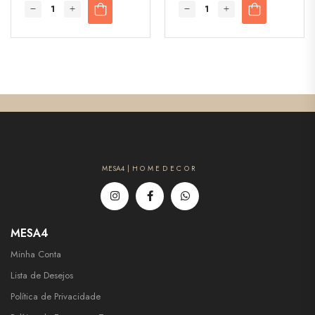
MESA4 | H O M E D E C O R
MESA4
Minha Conta
Lista de Desejos
Política de Privacidade