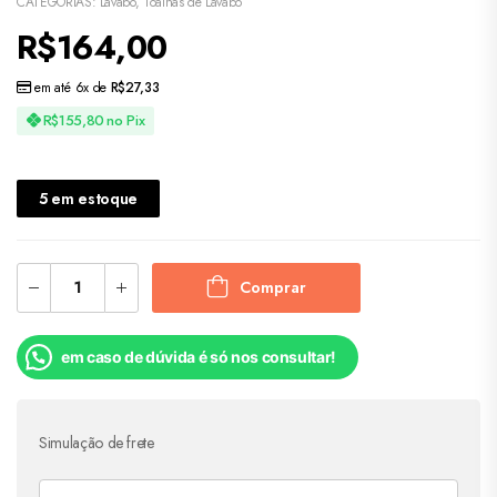
CATEGORIAS:
Lavabo
,
Toalhas de Lavabo
R$
164,00
em até 6x de
R$
27,33
R$
155,80
no Pix
5 em estoque
Comprar
em caso de dúvida é só nos consultar!
Simulação de frete