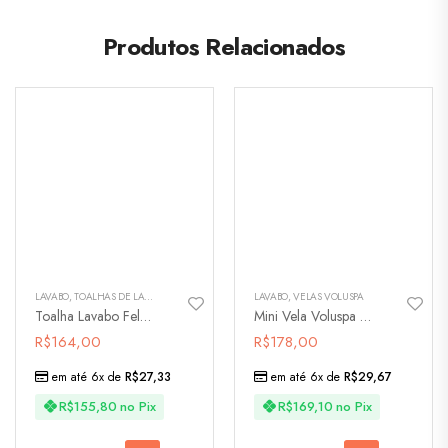
Produtos Relacionados
LAVABO
,
TOALHAS DE LAVABO
LAVABO
,
VELAS VOLUSPA
Toalha Lavabo Felpa Flores – 3405
Mini Vela Voluspa Baltic Âmber
R$
164,00
R$
178,00
em até 6x de
R$
27,33
em até 6x de
R$
29,67
R$
155,80
no Pix
R$
169,10
no Pix