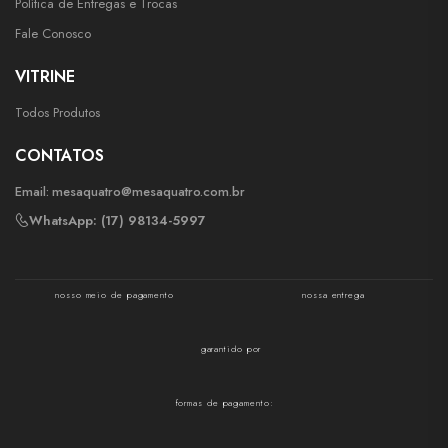
Política de Entregas e Trocas
Fale Conosco
VITRINE
Todos Produtos
CONTATOS
Email:
mesaquatro@mesaquatro.com.br
WhatsApp: (17) 98134-5997
nosso meio de pagamento
nossa entrega
garantido por
formas de pagamento: