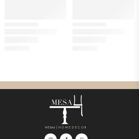
MESA4 | H O M E D E C O R