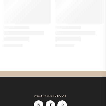
MESA4 | H O M E D E C O R