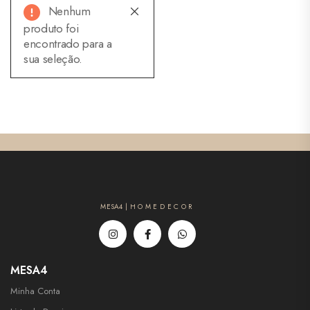
Nenhum
produto foi
encontrado para a
sua seleção.
MESA4 | H O M E D E C O R
MESA4
Minha Conta