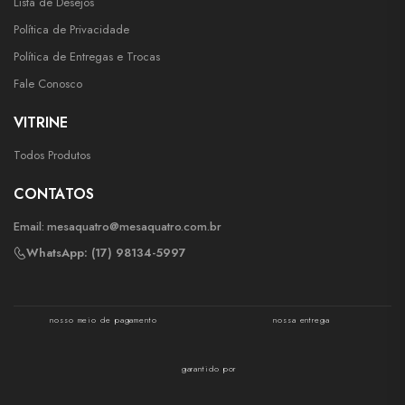
Lista de Desejos
Política de Privacidade
Política de Entregas e Trocas
Fale Conosco
VITRINE
Todos Produtos
CONTATOS
Email:
mesaquatro@mesaquatro.com.br
WhatsApp: (17) 98134-5997
nosso meio de pagamento
nossa entrega
garantido por