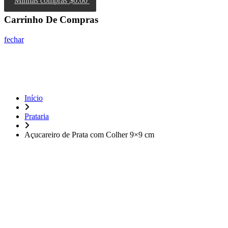
Minhas compras
$0.00
Carrinho De Compras
fechar
Início
Prataria
Açucareiro de Prata com Colher 9×9 cm