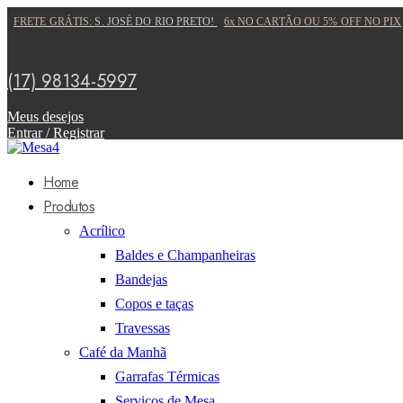
FRETE GRÁTIS:
S. JOSÉ DO RIO PRETO!
6x NO CARTÃO OU 5% OFF NO PIX
(17) 98134-5997
Meus desejos
Entrar / Registrar
Home
Produtos
Acrílico
Baldes e Champanheiras
Bandejas
Copos e taças
Travessas
Café da Manhã
Garrafas Térmicas
Serviços de Mesa