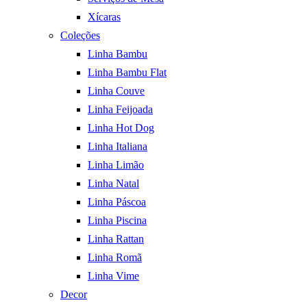
Xícaras
Coleções
Linha Bambu
Linha Bambu Flat
Linha Couve
Linha Feijoada
Linha Hot Dog
Linha Italiana
Linha Limão
Linha Natal
Linha Páscoa
Linha Piscina
Linha Rattan
Linha Romã
Linha Vime
Decor