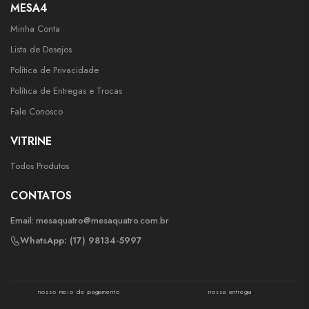
MESA4
Minha Conta
Lista de Desejos
Política de Privacidade
Política de Entregas e Trocas
Fale Conosco
VITRINE
Todos Produtos
CONTATOS
Email:
mesaquatro@mesaquatro.com.br
WhatsApp: (17) 98134-5997
nosso meio de pagamento
nossa entrega