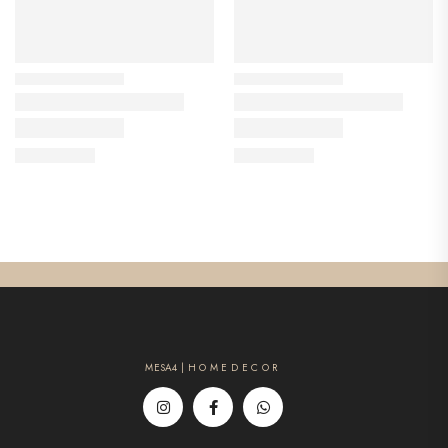
MESA4 | H O M E D E C O R