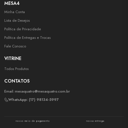
MESA4
Minha Conta
Lista de Desejos
Política de Privacidade
Política de Entregas e Trocas
Fale Conosco
VITRINE
Todos Produtos
CONTATOS
Email:
mesaquatro@mesaquatro.com.br
WhatsApp: (17) 98134-5997
nosso meio de pagamento
nossa entrega