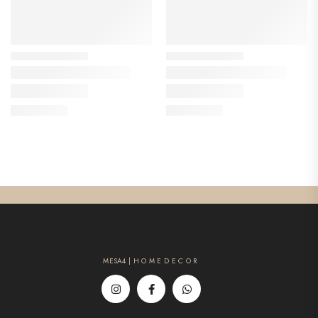
MESA4 | H O M E D E C O R