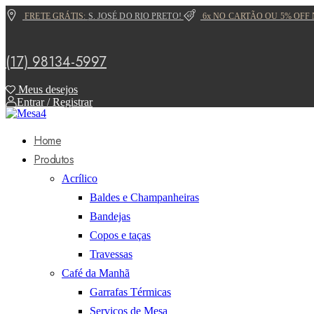
FRETE GRÁTIS:
S. JOSÉ DO RIO PRETO!
6x NO CARTÃO OU 5% OFF 
(17) 98134-5997
Meus desejos
Entrar / Registrar
Home
Produtos
Acrílico
Baldes e Champanheiras
Bandejas
Copos e taças
Travessas
Café da Manhã
Garrafas Térmicas
Serviços de Mesa