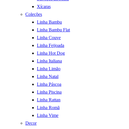
Xícaras
Coleções
Linha Bambu
Linha Bambu Flat
Linha Couve
Linha Feijoada
Linha Hot Dog
Linha Italiana
Linha Limão
Linha Natal
Linha Páscoa
Linha Piscina
Linha Rattan
Linha Romã
Linha Vime
Decor