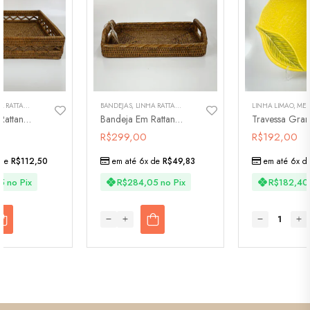
A RATTAN
,
LINHA VIME
,
PARA SERVIR
BANDEJAS
,
LINHA RATTAN
,
LINHA VIME
,
PARA SERVIR
LINHA LIMÃO
,
MESA
Bandeja Em Rattan Bake
Bandeja Em Rattan Sunrise
R$
299,00
R$
192,00
 de
R$
112,50
em até 6x de
R$
49,83
em até 6x d
5
no Pix
R$
284,05
no Pix
R$
182,40