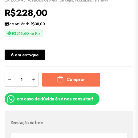
CATEGORIAS:
Acessórios de Mesa
,
Bandejas
,
Novidades
,
Para servir
R$
228,00
em até 6x de
R$
38,00
R$
216,60
no Pix
6 em estoque
Comprar
em caso de dúvida é só nos consultar!
Simulação de frete