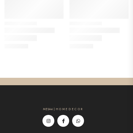
MESA4 | H O M E D E C O R