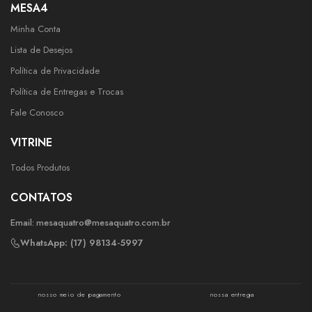
MESA4
Minha Conta
Lista de Desejos
Política de Privacidade
Política de Entregas e Trocas
Fale Conosco
VITRINE
Todos Produtos
CONTATOS
Email:
mesaquatro@mesaquatro.com.br
WhatsApp: (17) 98134-5997
nosso meio de pagamento
nossa entrega