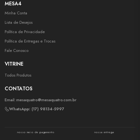
MESA4
Minha Conta
Lista de Desejos
Política de Privacidade
Política de Entregas e Trocas
Fale Conosco
VITRINE
Todos Produtos
CONTATOS
Email:
mesaquatro@mesaquatro.com.br
WhatsApp: (17) 98134-5997
nosso meio de pagamento
nossa entrega