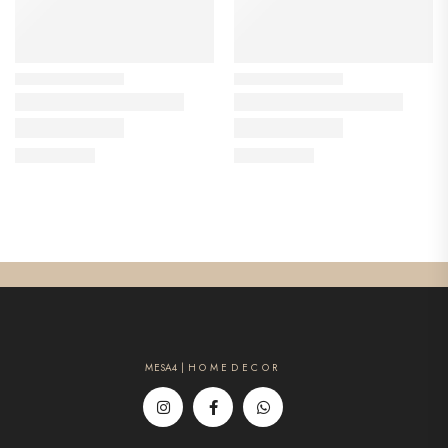
MESA4 | H O M E D E C O R