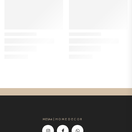
MESA4 | H O M E D E C O R