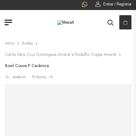
Entrar / Registrar
FRETE GRÁTIS:
S. JOSÉ DO RIO PRETO!
Início
Bodas
Cárile Vera Cruz Domingues Amaral e Rodolfo Crippa Amaral
Bowl Couve P Cerâmica
Anterior
Próximo