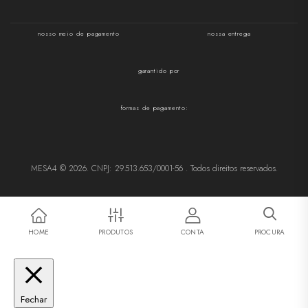
nosso meio de pagamento
nossa entrega
garantido por
formas de pagamento:
MESA4 © 2026. CNPJ: 29.513.653/0001-56 . Todos direitos reservados.
HOME
PRODUTOS
CONTA
PROCURA
Fechar