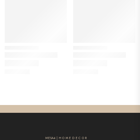
MESA4 | H O M E D E C O R