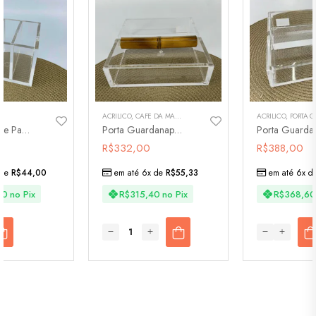
ACRÍLICO
,
CAFÉ DA MANHÃ
,
MESA POSTA
,
PORTA GUARDANAPOS
ACRÍLICO
,
PORTA GUAR
,
S
Porta Controle Para 3 Controles
Porta Guardanapo Em Acrílico E Bambu M
R$
332,00
R$
388,00
 de
R$
44,00
em até 6x de
R$
55,33
em até 6x d
80
no Pix
R$
315,40
no Pix
R$
368,60