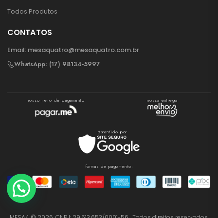
Todos Produtos
CONTATOS
Email:
mesaquatro@mesaquatro.com.br
WhatsApp: (17) 98134-5997
nosso meio de pagamento
nossa entrega
garantido por
formas de pagamento:
MESA4 © 2026. CNPJ: 29.513.653/0001-56 . Todos direitos reservados.