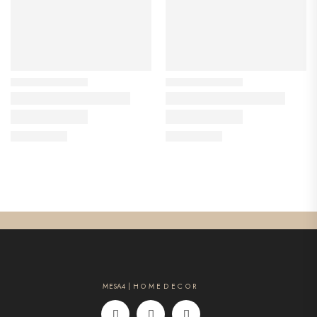
MESA4 | H O M E D E C O R