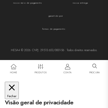
nosso meio de pagamento
nossa entrega
garantido por
formas de pagamento:
MESA4 © 2026. CNPJ: 29.513.653/0001-56 . Todos direitos reservados.
HOME
PRODUTOS
CONTA
PROCURA
Fechar
Visão geral de privacidade