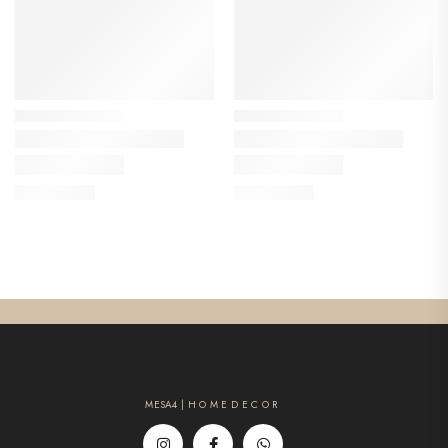
MESA4 | H O M E D E C O R