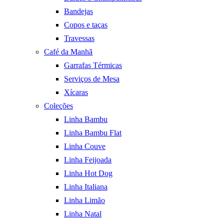
Bandejas
Copos e taças
Travessas
Café da Manhã
Garrafas Térmicas
Serviços de Mesa
Xícaras
Coleções
Linha Bambu
Linha Bambu Flat
Linha Couve
Linha Feijoada
Linha Hot Dog
Linha Italiana
Linha Limão
Linha Natal