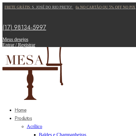
FRETE GRÁTIS:
S. JOSÉ DO RIO PRETO!
6x NO CARTÃO OU 5% OFF NO PIX
(17) 98134-5997
Meus desejos
Entrar / Registrar
Home
Produtos
Acrílico
Baldes e Champanheiras