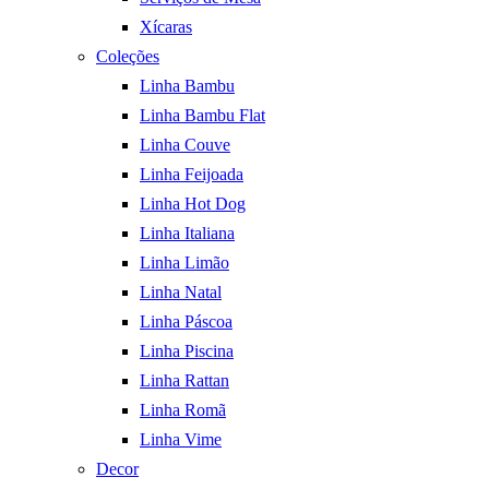
Xícaras
Coleções
Linha Bambu
Linha Bambu Flat
Linha Couve
Linha Feijoada
Linha Hot Dog
Linha Italiana
Linha Limão
Linha Natal
Linha Páscoa
Linha Piscina
Linha Rattan
Linha Romã
Linha Vime
Decor