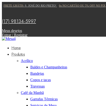
FRETE GRÁTIS:
S. JOSÉ DO RIO PRETO!
6x NO CARTÃO OU 5% OFF NO PIX
(17) 98134-5997
Meus desejos
Entrar / Registrar
Home
Produtos
Acrílico
Baldes e Champanheiras
Bandejas
Copos e taças
Travessas
Café da Manhã
Garrafas Térmicas
Serviços de Mesa