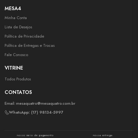
MESA4
Minha Conta
Lista de Desejos
Política de Privacidade
Política de Entregas e Trocas
Fale Conosco
VITRINE
Todos Produtos
CONTATOS
Email:
mesaquatro@mesaquatro.com.br
WhatsApp: (17) 98134-5997
nosso meio de pagamento
nossa entrega