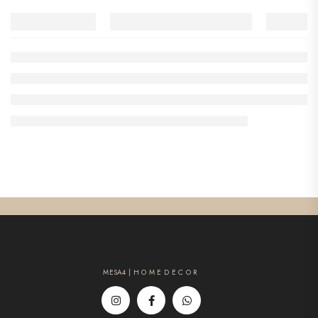
MESA4 | H O M E D E C O R