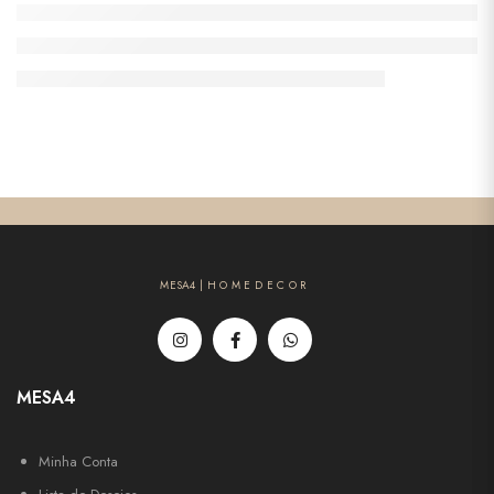
MESA4 | H O M E D E C O R
MESA4
Minha Conta