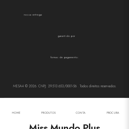
nossa entrega
garantido por
formas de pagamento:
MESA4 © 2026. CNPJ: 29.513.653/0001-56 . Todos direitos reservados.
HOME
PRODUTOS
CONTA
PROCURA
Miss Mundo Plus