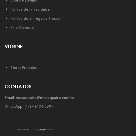
Lista de Desejos
Política de Privacidade
Política de Entregas e Trocas
Fale Conosco
VITRINE
Todos Produtos
CONTATOS
Email:
mesaquatro@mesaquatro.com.br
WhatsApp: (17) 98134-5997
nosso meio de pagamento