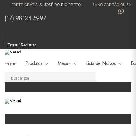
FRETE GRÁTIS:
S. JOSÉ DO RIO PRETO!
6x NO CARTÃO OU 5% OFF 
(17) 98134-5997
Entrar / Registrar
Produtos
Mesa4
Lista de Noivos
Bo
Home