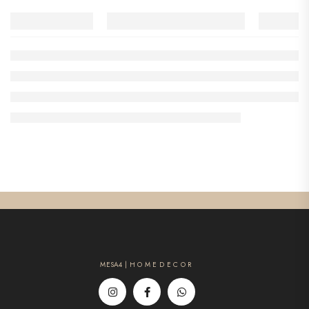
MESA4 | H O M E D E C O R