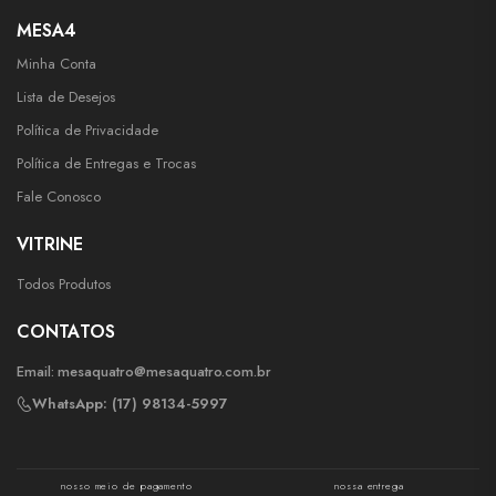
MESA4
Minha Conta
Lista de Desejos
Política de Privacidade
Política de Entregas e Trocas
Fale Conosco
VITRINE
Todos Produtos
CONTATOS
Email:
mesaquatro@mesaquatro.com.br
WhatsApp: (17) 98134-5997
nosso meio de pagamento
nossa entrega