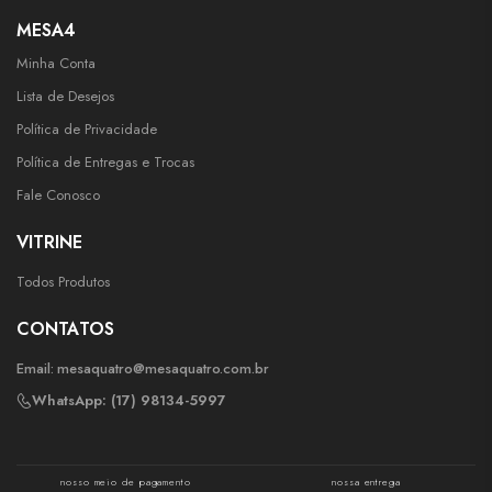
MESA4
Minha Conta
Lista de Desejos
Política de Privacidade
Política de Entregas e Trocas
Fale Conosco
VITRINE
Todos Produtos
CONTATOS
Email:
mesaquatro@mesaquatro.com.br
WhatsApp: (17) 98134-5997
nosso meio de pagamento
nossa entrega