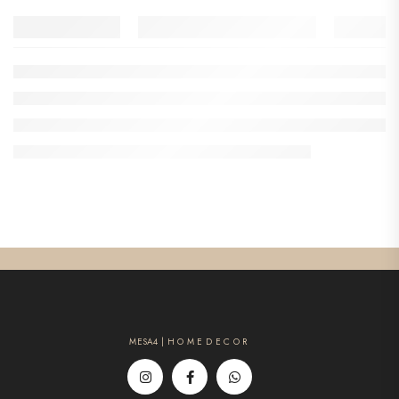
MESA4 | H O M E D E C O R