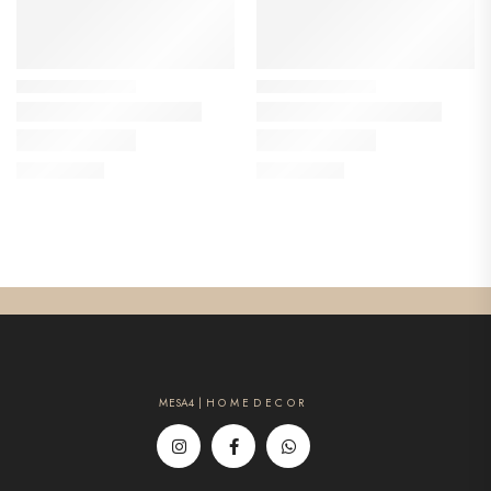
MESA4 | H O M E D E C O R