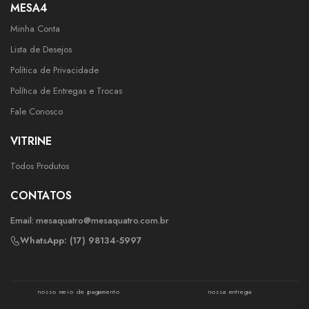
MESA4
Minha Conta
Lista de Desejos
Política de Privacidade
Política de Entregas e Trocas
Fale Conosco
VITRINE
Todos Produtos
CONTATOS
Email:
mesaquatro@mesaquatro.com.br
WhatsApp: (17) 98134-5997
nosso meio de pagamento
nossa entrega