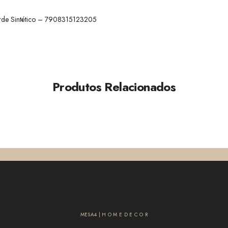
rde Sintético – 7908315123205
Produtos Relacionados
MESA4 | H O M E D E C O R