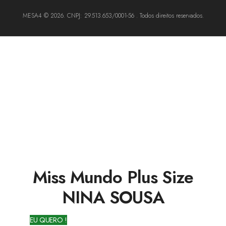
MESA4 © 2026. CNPJ: 29.513.653/0001-56 . Todos direitos reservados.
Miss Mundo Plus Size
NINA SOUSA
EU QUERO !