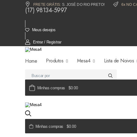
FRETE GRÁTIS:
S. JOSÉ DO RIO PRETO!
6x NO C
(17) 98134-5997
Meus desejos
Entrar / Registrar
Produtos
Mesa4
Lista de Noivos
Home
Minhas compras
$0.00
Minhas compras
$0.00