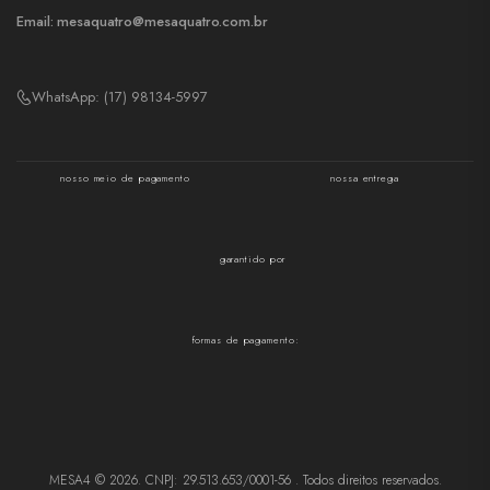
Email:
mesaquatro@mesaquatro.com.br
WhatsApp: (17) 98134-5997
nosso meio de pagamento
nossa entrega
garantido por
formas de pagamento:
MESA4 © 2026. CNPJ: 29.513.653/0001-56 . Todos direitos reservados.