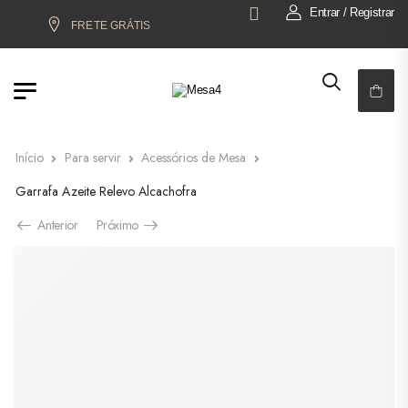
Entrar / Registrar
FRETE GRÁTIS:
S. JOSÉ DO RIO PRETO!
6x NO CARTÃO O
Início
Para servir
Acessórios de Mesa
Garrafa Azeite Relevo Alcachofra
Anterior
Próximo