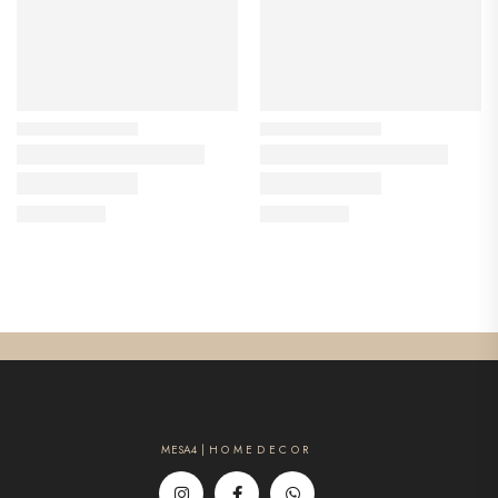
MESA4 | H O M E D E C O R