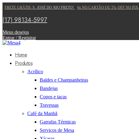
FRETE GRÁTIS:
S. JOSÉ DO RIO PRETO!
6x NO CARTÃO OU 5% OFF NO PIX
(17) 98134-5997
Meus desejos
Entrar / Registrar
Home
Produtos
Acrílico
Baldes e Champanheiras
Bandejas
Copos e taças
Travessas
Café da Manhã
Garrafas Térmicas
Serviços de Mesa
Xícaras