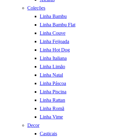
Coleções
Linha Bambu
Linha Bambu Flat
Linha Couve
Linha Feijoada
Linha Hot Dog
Linha Italiana
Linha Limão
Linha Natal
Linha Páscoa
Linha Piscina
Linha Rattan
Linha Romã
Linha Vime
Decor
Castiçais