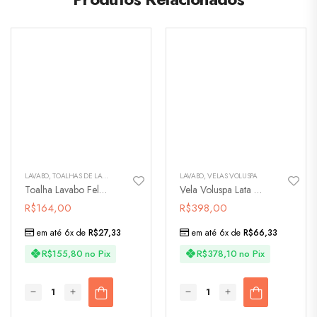
LAVABO
,
TOALHAS DE LAVABO
LAVABO
,
VELAS VOLUSPA
Toalha Lavabo Felpa Garden – 3165
Vela Voluspa Lata 3 Pavios 60h Temple Moss – 3285
R$
164,00
R$
398,00
em até 6x de
R$
27,33
em até 6x de
R$
66,33
R$
155,80
no Pix
R$
378,10
no Pix