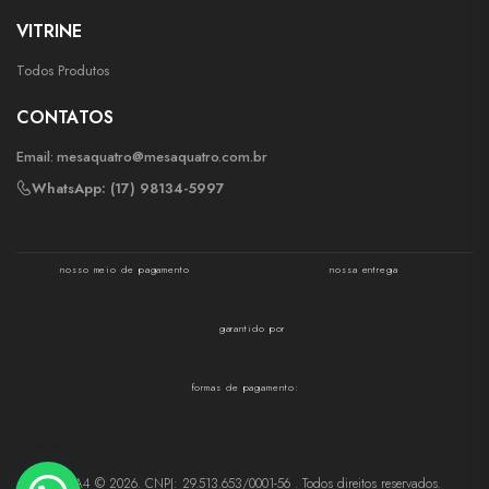
VITRINE
Todos Produtos
CONTATOS
Email:
mesaquatro@mesaquatro.com.br
WhatsApp: (17) 98134-5997
nosso meio de pagamento
nossa entrega
garantido por
formas de pagamento:
MESA4 © 2026. CNPJ: 29.513.653/0001-56 . Todos direitos reservados.