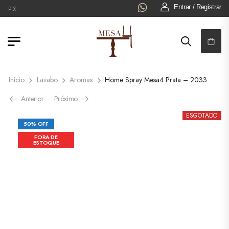
Entrar / Registrar
PIX
Início
Lavabo
Aromas
Home Spray Mesa4 Prata – 2033
Anterior
Próximo
ESGOTADO
50% OFF
FORA DE
ESTOQUE