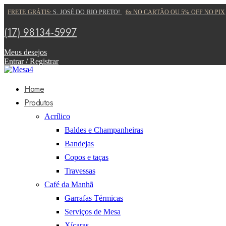
FRETE GRÁTIS:
S. JOSÉ DO RIO PRETO!
6x NO CARTÃO OU 5% OFF NO PIX
(17) 98134-5997
Meus desejos
Entrar / Registrar
Home
Produtos
Acrílico
Baldes e Champanheiras
Bandejas
Copos e taças
Travessas
Café da Manhã
Garrafas Térmicas
Serviços de Mesa
Xícaras