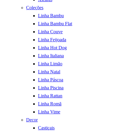
Coleções
Linha Bambu
Linha Bambu Flat
Linha Couve
Linha Feijoada
Linha Hot Dog
Linha Italiana
Linha Limão
Linha Natal
Linha Páscoa
Linha Piscina
Linha Rattan
Linha Romã
Linha Vime
Decor
Castiçais