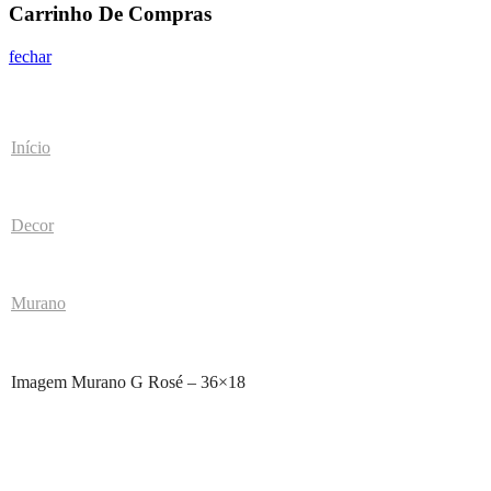
Carrinho De Compras
fechar
Início
Decor
Murano
Imagem Murano G Rosé – 36×18