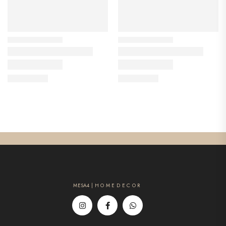
MESA4 | H O M E D E C O R