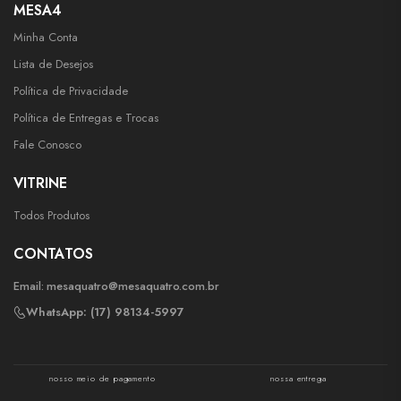
MESA4
Minha Conta
Lista de Desejos
Política de Privacidade
Política de Entregas e Trocas
Fale Conosco
VITRINE
Todos Produtos
CONTATOS
Email:
mesaquatro@mesaquatro.com.br
WhatsApp: (17) 98134-5997
nosso meio de pagamento
nossa entrega