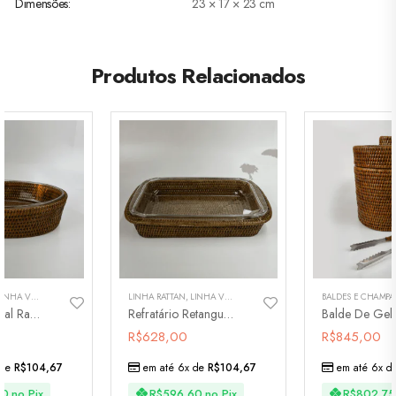
Dimensões
23 × 17 × 23 cm
Produtos Relacionados
INHA VIME
,
PARA SERVIR
,
TRAVESSAS
LINHA RATTAN
,
LINHA VIME
,
PARA SERVIR
,
TRAVESSAS
Refratário Oval Rattan Maya
Refratário Retangular Rattan Maya
R$
628,00
R$
845,00
 de
R$
104,67
em até 6x de
R$
104,67
em até 6x d
60
no Pix
R$
596,60
no Pix
R$
802,75