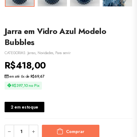
Jarra em Vidro Azul Modelo
Bubbles
CATEGORIAS:
Jarras
,
Novidades
,
Para servir
R$
418,00
em até 6x de
R$
69,67
R$
397,10
no Pix
2 em estoque
Comprar