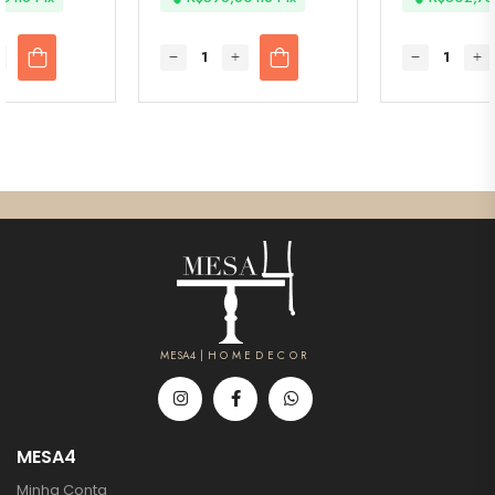
MESA4 | H O M E D E C O R
MESA4
Minha Conta