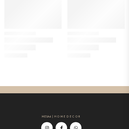
MESA4 | H O M E D E C O R