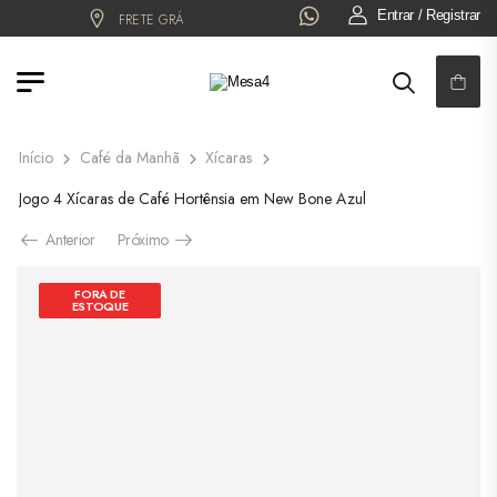
Entrar / Registrar
FRETE GRÁTIS:
S. JOSÉ DO RIO PRETO!
6x NO CARTÃO OU
Início
Café da Manhã
Xícaras
Jogo 4 Xícaras de Café Hortênsia em New Bone Azul
Anterior
Próximo
FORA DE
ESTOQUE