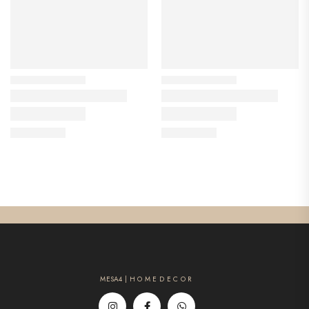
MESA4 | H O M E D E C O R