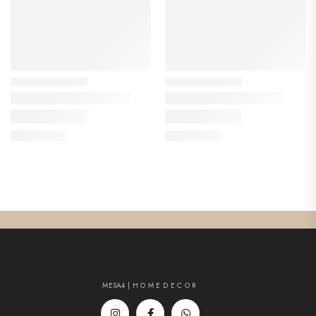
MESA4 | H O M E D E C O R