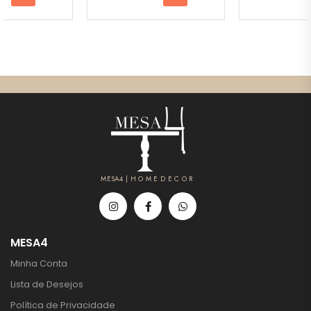
MESA4 | H O M E D E C O R
MESA4
Minha Conta
Lista de Desejos
Política de Privacidade