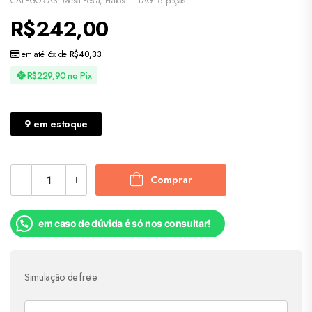
CATEGORIAS:
Mesa Posta
,
Pratos
TAG:
6 peças
R$
242,00
em até 6x de
R$
40,33
R$
229,90
no Pix
9 em estoque
Comprar
em caso de dúvida é só nos consultar!
Simulação de frete