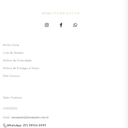
MESA4 | H O M E D E C O R
MESA4
Minha Conta
Lista de Desejos
Política de Privacidade
Política de Entregas e Trocas
Fale Conosco
VITRINE
Todos Produtos
CONTATOS
Email:
mesaquatro@mesaquatro.com.br
WhatsApp: (17) 98134-5997