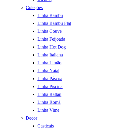
Coleções
Linha Bambu
Linha Bambu Flat
Linha Couve
Linha Feijoada
Linha Hot Dog
Linha Italiana
Linha Limão
Linha Natal
Linha Páscoa
Linha Piscina
Linha Rattan
Linha Romã
Linha Vime
Decor
Castiçais