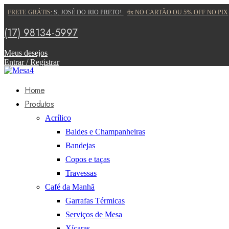
FRETE GRÁTIS:
S. JOSÉ DO RIO PRETO!
6x NO CARTÃO OU 5% OFF NO PIX
(17) 98134-5997
Meus desejos
Entrar / Registrar
Home
Produtos
Acrílico
Baldes e Champanheiras
Bandejas
Copos e taças
Travessas
Café da Manhã
Garrafas Térmicas
Serviços de Mesa
Xícaras