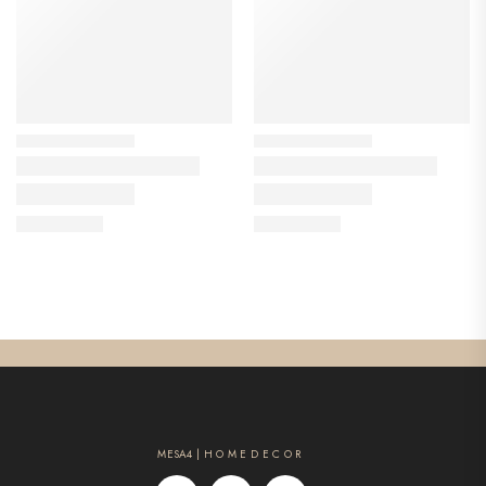
MESA4 | H O M E D E C O R