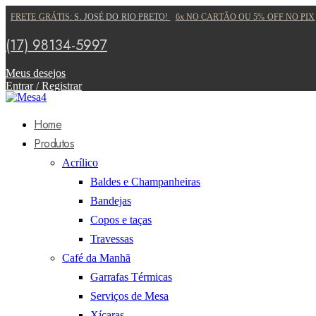
FRETE GRÁTIS:
S. JOSÉ DO RIO PRETO!
6x NO CARTÃO OU 5% OFF NO PIX
(17) 98134-5997
Meus desejos
Entrar / Registrar
Home
Produtos
Acrílico
Baldes e Champanheiras
Bandejas
Copos e taças
Travessas
Café da Manhã
Garrafas Térmicas
Serviços de Mesa
Xícaras