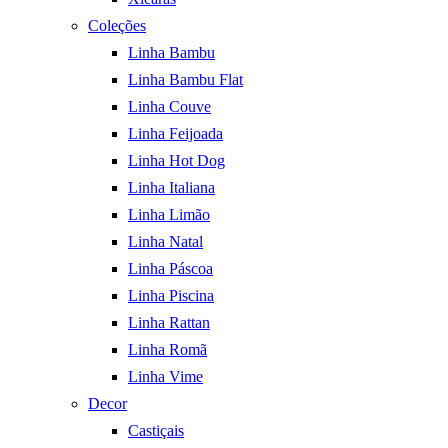
Coleções
Linha Bambu
Linha Bambu Flat
Linha Couve
Linha Feijoada
Linha Hot Dog
Linha Italiana
Linha Limão
Linha Natal
Linha Páscoa
Linha Piscina
Linha Rattan
Linha Romã
Linha Vime
Decor
Castiçais