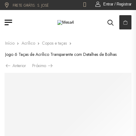
Entrar / Registrar
FRETE GRÁTIS:
S. JOSÉ DO RIO PRETO!
6x NO CARTÃO OU 5% OFF NO
Início
Acrílico
Copos e taças
Jogo 6 Taças de Acrílico Transparente com Detalhes de Bolhas
Anterior
Próximo