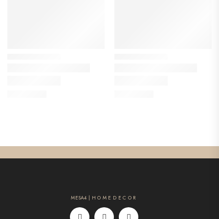
MESA4 | H O M E D E C O R