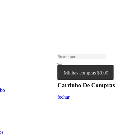
Minhas compras
$0.00
Carrinho De Compras
abo
fechar
os