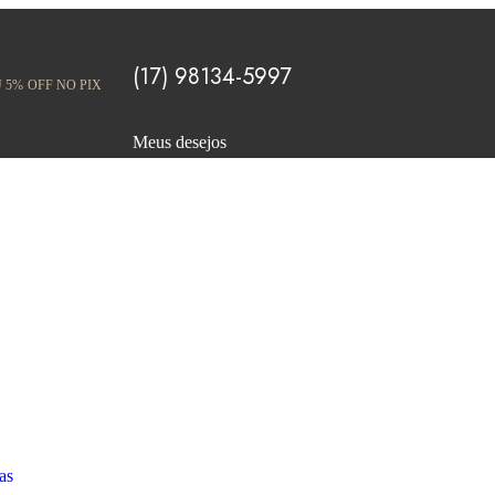
(17) 98134-5997
 5% OFF NO PIX
Meus desejos
as