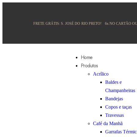
FRETE GRÁTIS:
S. JOSÉ DO RIO PRETO!
6x NO CARTÃO OU
Home
Produtos
Acrílico
Baldes e
Champanheiras
Bandejas
Copos e taças
Travessas
Café da Manhã
Garrafas Térmic