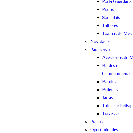
Porta Guardana
Pratos
Sousplats
Talheres
Toalhas de Mes
Novidades
Para servir
Acessórios de 
Baldes e
Champanheiras
Bandejas
Boleiras
Jarras
Tabuas e Petisqu
Travessas
Prataria
Oportunidades