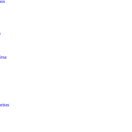
pos
a
Mesa
eiras