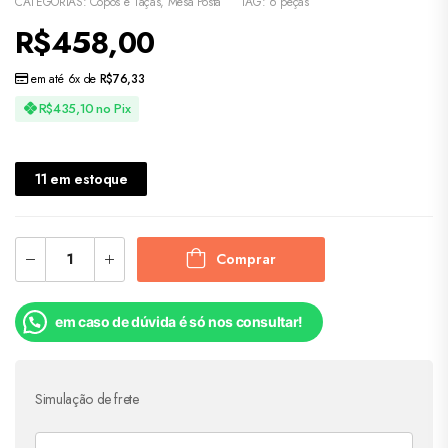
CATEGORIAS:
Copos e Taças
,
Mesa Posta
TAG:
6 peças
R$
458,00
em até 6x de
R$
76,33
R$
435,10
no Pix
11 em estoque
Comprar
em caso de dúvida é só nos consultar!
Simulação de frete