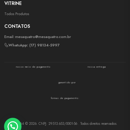
VITRINE
Todos Produtos
CONTATOS
Email:
mesaquatro@mesaquatro.com.br
WhatsApp: (17) 98134-5997
nosso meio de pagamento
nossa entrega
garantido por
formas de pagamento:
MESA4 © 2026. CNPJ: 29.513.653/0001-56 . Todos direitos reservados.