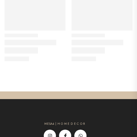
MESA4 | H O M E D E C O R